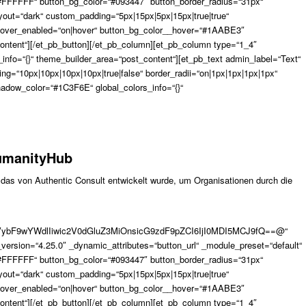
“#FFFFFF“ button_bg_color=“#093447″ button_border_radius=“31px“
yout=“dark“ custom_padding=“5px|15px|5px|15px|true|true“
__hover_enabled=“on|hover“ button_bg_color__hover=“#1AABE3″
ontent“][/et_pb_button][/et_pb_column][et_pb_column type=“1_4″
_info=“{}“ theme_builder_area=“post_content“][et_pb_text admin_label=“Text“
ng=“10px|10px|10px|10px|true|false“ border_radii=“on|1px|1px|1px|1px“
dow_color=“#1C3F6E“ global_colors_info=“{}“
umanityHub
das von Authentic Consult entwickelt wurde, um Organisationen durch die
VybF9wYWdlIiwic2V0dGluZ3MiOnsicG9zdF9pZCI6IjI0MDI5MCJ9fQ==@“
_version=“4.25.0″ _dynamic_attributes=“button_url“ _module_preset=“default“
“#FFFFFF“ button_bg_color=“#093447″ button_border_radius=“31px“
yout=“dark“ custom_padding=“5px|15px|5px|15px|true|true“
__hover_enabled=“on|hover“ button_bg_color__hover=“#1AABE3″
ontent“][/et_pb_button][/et_pb_column][et_pb_column type=“1_4″