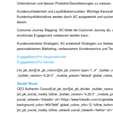
Unternehmen und dessen Produkte/Dienstleistungen zu messen.
Kundenzufriedenheit und Loyalitätskennzahlen: Wichtige Kennza
Kundenloyalitätsindizes werden durch AC ausgewertet und system
lassen.
Customer Journey Mapping: AC bildet die Customer Journey ab, um
emotionale Engagement verbessert werden kann.
Kundenorientierte Strategien: AC entwickelt Strategien zur Verbe
personalisiertem Marketing, verbessertem Kundenservice und T
EngageMatrixPro Hauptmerkmale
EngageMatrixPro Vorteile
[/et_pb_text][/et_pb_column][et_pb_column type=“1_4″ _builder_ve
_builder_version=“4.25.0″ _module_preset=“default“ global_colors_
Gerald Wood
CEO Authentic Consult[/et_pb_text][et_pb_divider _builder_version
[et_pb_social_media_follow _builder_version=“4.25.0″ _module_pre
social_network=“linkedin“ url=“https://www.linkedin.com/in/geral
background_color=“#007bb6″ global_colors_info=“{}“ follow_butto
[et_pb_social_media_follow_network social_network=“twitter“ url=