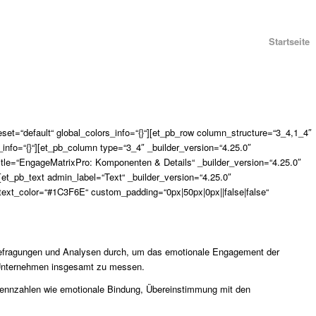
Startseite
eset=“default“ global_colors_info=“{}“][et_pb_row column_structure=“3_4,1_4″
_info=“{}“][et_pb_column type=“3_4″ _builder_version=“4.25.0″
title=“EngageMatrixPro: Komponenten & Details“ _builder_version=“4.25.0″
[et_pb_text admin_label=“Text“ _builder_version=“4.25.0″
xt_color=“#1C3F6E“ custom_padding=“0px|50px|0px||false|false“
 Befragungen und Analysen durch, um das emotionale Engagement der
as Unternehmen insgesamt zu messen.
Kennzahlen wie emotionale Bindung, Übereinstimmung mit den