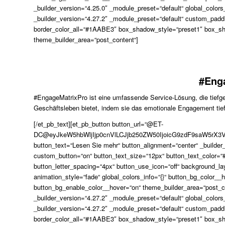
_builder_version=“4.25.0″ _module_preset=“default“ global_colors
_builder_version=“4.27.2″ _module_preset=“default“ custom_paddi
border_color_all=“#1AABE3″ box_shadow_style=“preset1″ box_sha
theme_builder_area=“post_content“]
#Eng
#EngageMatrixPro ist eine umfassende Service-Lösung, die tiefge
Geschäftsleben bietet, indem sie das emotionale Engagement tiefg
[/et_pb_text][et_pb_button button_url=“@ET-
DC@eyJkeW5hbWljIjp0cnVlLCJjb250ZW50IjoicG9zdF9saW5rX3
button_text=“Lesen Sie mehr“ button_alignment=“center“ _builder
custom_button=“on“ button_text_size=“12px“ button_text_color=
button_letter_spacing=“4px“ button_use_icon=“off“ background_la
animation_style=“fade“ global_colors_info=“{}“ button_bg_color
button_bg_enable_color__hover=“on“ theme_builder_area=“post_c
_builder_version=“4.27.2″ _module_preset=“default“ global_colors
_builder_version=“4.27.2″ _module_preset=“default“ custom_paddi
border_color_all=“#1AABE3″ box_shadow_style=“preset1″ box_sha