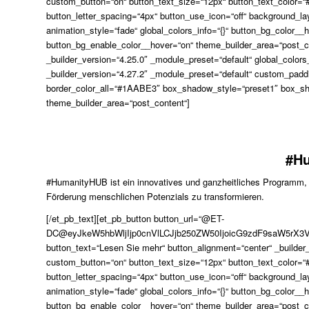
custom_button=“on“ button_text_size=“12px“ button_text_color=
button_letter_spacing=“4px“ button_use_icon=“off“ background_la
animation_style=“fade“ global_colors_info=“{}“ button_bg_color
button_bg_enable_color__hover=“on“ theme_builder_area=“post_c
_builder_version=“4.25.0″ _module_preset=“default“ global_colors
_builder_version=“4.27.2″ _module_preset=“default“ custom_paddi
border_color_all=“#1AABE3″ box_shadow_style=“preset1″ box_sha
theme_builder_area=“post_content“]
#H
#HumanityHUB ist ein innovatives und ganzheitliches Programm, 
Förderung menschlichen Potenzials zu transformieren.
[/et_pb_text][et_pb_button button_url=“@ET-
DC@eyJkeW5hbWljIjp0cnVlLCJjb250ZW50IjoicG9zdF9saW5rX3
button_text=“Lesen Sie mehr“ button_alignment=“center“ _builder
custom_button=“on“ button_text_size=“12px“ button_text_color=
button_letter_spacing=“4px“ button_use_icon=“off“ background_la
animation_style=“fade“ global_colors_info=“{}“ button_bg_color
button_bg_enable_color__hover=“on“ theme_builder_area=“post_c