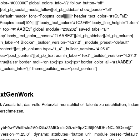
lor=“#000000″ global_colors_info=“{}“ follow_button=“off“
[/et_pb_social_media_follow][et_pb_sidebar show_border=“off“
default“ header_font=“Poppins local||||||||“ header_text_color=“#1C3F6E“
oppins local|100|||||||“ body_text_color=“#1C3F6E“ body_line_height=“1.4em“
color_top=“#1AABE3″ global_module=“238202″ saved_tabs=“all“
ktop“ body_text_color__hover=“#1AABE3″][/et_pb_sidebar][/et_pb_column]
n_label=“4 Blöcke“ _builder_version=“4.27.2″ _module_preset=“default“
_content“][et_pb_column type=“1_4″ _builder_version=“4.25.0″
rea=“post_content“][et_pb_text admin_label=“Text“ _builder_version=“4.27.2″
rue|false“ border_radii=“on|1px|1px|1px|1px“ border_color_all=“#1AABE3″
colors_info=“{}“ theme_builder_area=“post_content“]
extGenWork
Ansatz ist, das volle Potenzial menschlicher Talente zu erschließen, indem
verschmelzen.
VybF9wYWdlIiwic2V0dGluZ3MiOnsicG9zdF9pZCI6IjI0MDEzNCJ9fQ==@“
_version=“4.25.0″ _dynamic_attributes=“button_url“ _module_preset=“default“