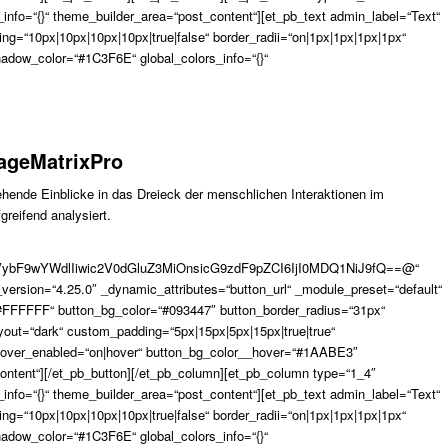
_info=“{}“ theme_builder_area=“post_content“][et_pb_text admin_label=“Text“
ng=“10px|10px|10px|10px|true|false“ border_radii=“on|1px|1px|1px|1px“
dow_color=“#1C3F6E“ global_colors_info=“{}“
ageMatrixPro
hende Einblicke in das Dreieck der menschlichen Interaktionen im
reifend analysiert.
VybF9wYWdlIiwic2V0dGluZ3MiOnsicG9zdF9pZCI6IjI0MDQ1NiJ9fQ==@“
_version=“4.25.0″ _dynamic_attributes=“button_url“ _module_preset=“default“
“#FFFFFF“ button_bg_color=“#093447″ button_border_radius=“31px“
yout=“dark“ custom_padding=“5px|15px|5px|15px|true|true“
__hover_enabled=“on|hover“ button_bg_color__hover=“#1AABE3″
ontent“][/et_pb_button][/et_pb_column][et_pb_column type=“1_4″
_info=“{}“ theme_builder_area=“post_content“][et_pb_text admin_label=“Text“
ng=“10px|10px|10px|10px|true|false“ border_radii=“on|1px|1px|1px|1px“
dow_color=“#1C3F6E“ global_colors_info=“{}“