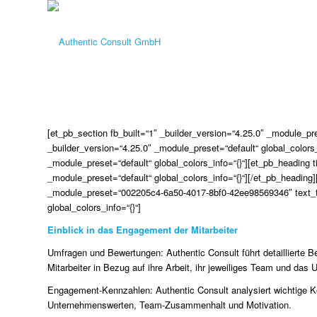
[et_pb_section fb_built=“1″ _builder_version=“4.25.0″ _module_pr
_builder_version=“4.25.0″ _module_preset=“default“ global_colors
_module_preset=“default“ global_colors_info=“{}“][et_pb_heading 
_module_preset=“default“ global_colors_info=“{}“][/et_pb_heading]
_module_preset=“002205c4-6a50-4017-8bf0-42ee98569346″ text_te
global_colors_info=“{}“]
Einblick in das Engagement der Mitarbeiter
Umfragen und Bewertungen: Authentic Consult führt detaillierte
Mitarbeiter in Bezug auf ihre Arbeit, ihr jeweiliges Team und d
Engagement-Kennzahlen: Authentic Consult analysiert wichtige 
Unternehmenswerten, Team-Zusammenhalt und Motivation.