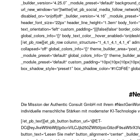
_builder_version=“4.25.0″ _module_preset=“default“ background_co
url_new_window=“on“]twitter[/et_pb_social_media_follow_network]
disabled_on=“on|off|off“ _builder_version=“4.16″ _module_preset=“
header_font_size=“22px“ header_line_height=“1.3em“ body_font=“P
text_orientation=“left“ custom_padding=“||||false|false“ border_
global_colors_info=“{}“ body_text_color__hover_enabled=“on|des
[/et_pb_row][et_pb_row column_structure=“1_4,1_4,1_4,1_4″ admi
collapsed=“off“ global_colors_info=“{}“ theme_builder_area=“post
_module_preset=“default“ global_colors_info=“{}“ theme_builder_a
_module_preset=“default“ custom_padding=“10px|10px|10px|10px|t
box_shadow_style=“preset1″ box_shadow_color=“#1C3F6E“ global_
#N
Die Mission der Authentic Consult GmbH mit ihrem #NextGenWork-
individuelle menschliche Stärken mit modernster KI-Technologie 
[/et_pb_text][et_pb_button button_url=“@ET-
DC@eyJkeW5hbWljIjp0cnVlLCJjb250ZW50IjoicG9zdF9saW5rX3
button_text=“Lesen Sie mehr“ button_alignment=“center“ _builder