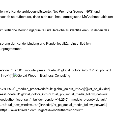
hlen wie Kundenzufriedenheitswerte, Net Promoter Scores (NPS) und
atisch so aufbereitet, dass sich aus ihnen strategische Maßnahmen ableiten
 kritische Berührungspunkte und Bereiche zu identifizieren, in denen das
sserung der Kundenbindung und Kundenloyalität, einschließlich
reueprogrammen.
rsion=“4.25.0″ _module_preset=“default“ global_colors_info=“{}“][et_pb_text
info=“{}“]
=“4.25.0″ _module_preset=“default“ global_colors_info=“{}“][/et_pb_divider]
set=“default“ global_colors_info=“{}“][et_pb_social_media_follow_network
dwoodauthenticconsult“ _builder_version=“4.25.0″ _module_preset=“default“
n=“off“ url_new_window=“on“]linkedin[/et_pb_social_media_follow_network]
“https://www.linkedin.com/in/geraldwoodauthenticconsult“